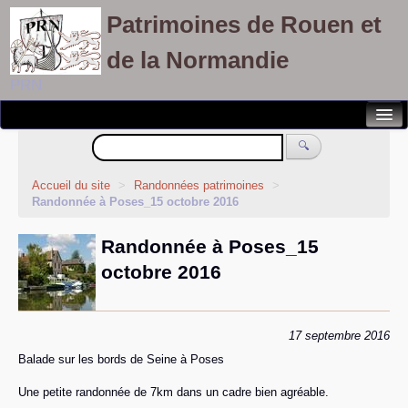
Patrimoines de Rouen et
de la Normandie
PRN
Notre association
🔍
Randonnées patrimoines
Accueil du site
>
Randonnées patrimoines
>
Randonnée à Poses_15 octobre 2016
Visites découvertes
Randonnée à Poses_15
Balades culturelles
octobre 2016
Rallyes pédestres
Adhérents
17 septembre 2016
Balade sur les bords de Seine à Poses
Une petite randonnée de 7km dans un cadre bien agréable.