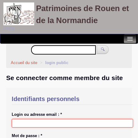
Patrimoines de Rouen et
de la Normandie
PRN
Notre association
🔍
Randonnées patrimoines
Accueil du site
>
login public
Visites découvertes
Se connecter comme membre du site
Balades culturelles
Rallyes pédestres
Identifiants personnels
Adhérents
Login ou adresse email :
*
Mot de passe :
*