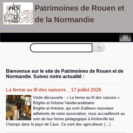
Patrimoines de Rouen et
de la Normandie
PRN
Notre association
🔍
Randonnées patrimoines
Visites découvertes
Bienvenue sur le site de Patrimoines de Rouen et de
Normandie. Suivez notre actualité :
Balades culturelles
La ferme au fil des saisons _ 17 juillet 2026
Rallyes pédestres
Visite découverte : « La ferme au fil des saisons »
Adhérents
Brigitte et Antoine Vandecandelaère
Brigitte et Antoine, qui sont d’ailleurs nouveaux
adhérents de notre association, nous accueilleront au
sein de leur ferme pédagogique à Amfreville les
Champs dans le pays de Caux. Ce sont des agriculteurs (…)