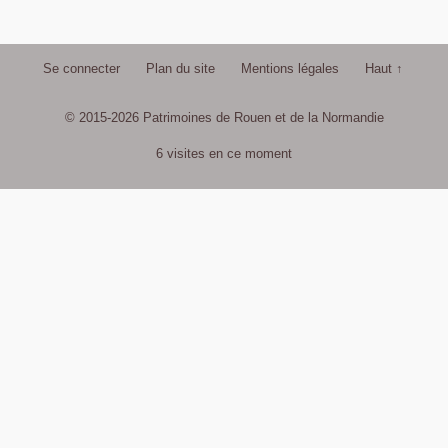
Se connecter
Plan du site
Mentions légales
Haut ↑
© 2015-2026 Patrimoines de Rouen et de la Normandie
6 visites en ce moment