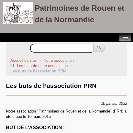
Patrimoines de Rouen et
de la Normandie
PRN
Notre association
🔍
Randonnées patrimoines
Accueil du site
>
Notre association
>
01- Les buts de notre association
>
Visites découvertes
Les buts de l’association PRN
Balades culturelles
Les buts de l’association PRN
Rallyes pédestres
Adhérents
10 janvier 2022
Notre association "Patrimoines de Rouen et de la Normandie" (PRN) a
été créée le 10 mars 2015
BUT DE L’ASSOCIATION :