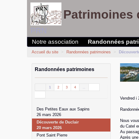
Patrimoines 
PRN
Notre association
Randonnées patr
Accueil du site
>
Randonnées patrimoines
>
Découverte
Randonnées patrimoines
1
2
3
4
...
Vendred i 
Des Petites Eaux aux Sapins
Randonnée 
26 mars 2026
Nous vous
Découverte de Duclair
du Catel e
20 mars 2026
Au passage
Pont Saint Pierre
Après une 