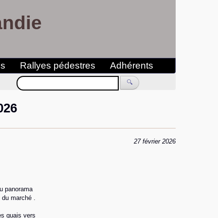
andie
es
Rallyes pédestres
Adhérents
🔍
026
27 février 2026
au panorama
e du marché .
es quais vers