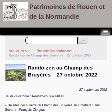
Patrimoines de Rouen et
de la Normandie
PRN
Notre association
🔍
Randonnées patrimoines
Accueil du site
>
Randonnées patrimoines
>
Rando zen au Champ des Bruyères _ 27 octobre 2022
Visites découvertes
Rando zen au Champ des
Balades culturelles
Bruyères _ 27 octobre 2022
Rallyes pédestres
Adhérents
27 septembre 2022
Jeudi 27 octobre : Rendez-vous à 14h30
« Balades découverte du Champ des Bruyères au cimetière Saint
Sever » - François Clergeat