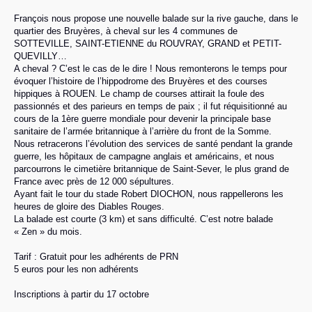
François nous propose une nouvelle balade sur la rive gauche, dans le
quartier des Bruyères, à cheval sur les 4 communes de
SOTTEVILLE, SAINT-ETIENNE du ROUVRAY, GRAND et PETIT-
QUEVILLY…
A cheval ? C’est le cas de le dire ! Nous remonterons le temps pour
évoquer l’histoire de l’hippodrome des Bruyères et des courses
hippiques à ROUEN. Le champ de courses attirait la foule des
passionnés et des parieurs en temps de paix ; il fut réquisitionné au
cours de la 1ère guerre mondiale pour devenir la principale base
sanitaire de l’armée britannique à l’arrière du front de la Somme.
Nous retracerons l’évolution des services de santé pendant la grande
guerre, les hôpitaux de campagne anglais et américains, et nous
parcourrons le cimetière britannique de Saint-Sever, le plus grand de
France avec près de 12 000 sépultures.
Ayant fait le tour du stade Robert DIOCHON, nous rappellerons les
heures de gloire des Diables Rouges.
La balade est courte (3 km) et sans difficulté. C’est notre balade
« Zen » du mois.
Tarif : Gratuit pour les adhérents de PRN
5 euros pour les non adhérents
Inscriptions à partir du 17 octobre