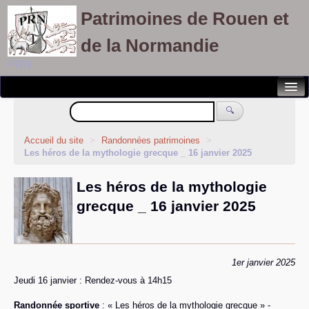
Patrimoines de Rouen et
de la Normandie
PRN
Notre association
🔍
Randonnées patrimoines
Accueil du site
>
Randonnées patrimoines
>
Les héros de la mythologie grecque _ 16 janvier 2025
Visites découvertes
Les héros de la mythologie
Balades culturelles
grecque _ 16 janvier 2025
Rallyes pédestres
Adhérents
1er janvier 2025
Jeudi 16 janvier : Rendez-vous à 14h15
Randonnée sportive
: « Les héros de la mythologie grecque » -