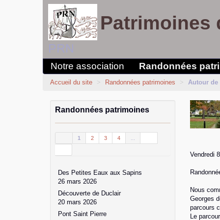
Patrimoines 
PRN
Notre association
Randonnées patr
Accueil du site
>
Randonnées patrimoines
>
Autour de 
Randonnées patrimoines
1
2
3
4
...
Vendredi 
Randonnée 
Des Petites Eaux aux Sapins
26 mars 2026
Nous comme
Découverte de Duclair
Georges de
20 mars 2026
parcours c
Pont Saint Pierre
Le parcou