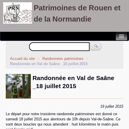
Patrimoines de Rouen et
de la Normandie
PRN
Notre association
🔍
Randonnées patrimoines
Accueil du site
>
Randonnées patrimoines
>
Randonnée en Val de Saâne _18 juillet 2015
Visites découvertes
Randonnée en Val de Saâne
Balades culturelles
_18 juillet 2015
Rallyes pédestres
Adhérents
19 juillet 2015
Le départ pour notre troisième randonnée patrimoines est donné ce
samedi 18 juillet 2015 aux alentours de 10h depuis Val-de-Saâne. Ce
sont deux boucles qui nous attendent : huit kilomètres le matin puis