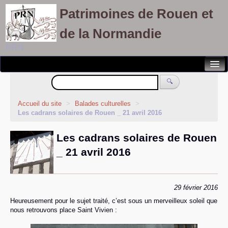
Patrimoines de Rouen et
de la Normandie
PRN
Notre association
🔍
Randonnées patrimoines
Accueil du site
>
Balades culturelles
>
Les cadrans solaires de Rouen _ 21 avril 2016
Visites découvertes
Les cadrans solaires de Rouen
Balades culturelles
_ 21 avril 2016
Rallyes pédestres
Adhérents
29 février 2016
Heureusement pour le sujet traité, c’est sous un merveilleux soleil que
nous retrouvons place Saint Vivien :