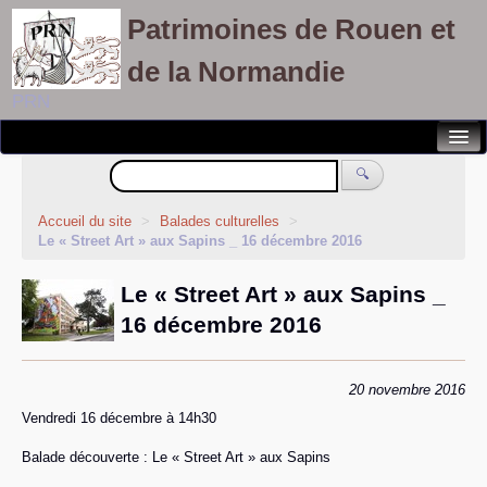
Patrimoines de Rouen et
de la Normandie
PRN
Notre association
🔍
Randonnées patrimoines
Accueil du site
>
Balades culturelles
>
Le « Street Art » aux Sapins _ 16 décembre 2016
Visites découvertes
Le « Street Art » aux Sapins _
Balades culturelles
16 décembre 2016
Rallyes pédestres
Adhérents
20 novembre 2016
Vendredi 16 décembre à 14h30
Balade découverte : Le « Street Art » aux Sapins