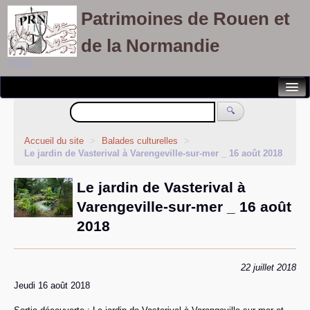
Patrimoines de Rouen et
de la Normandie
PRN
Notre association
🔍
Randonnées patrimoines
Accueil du site
>
Balades culturelles
>
Le jardin de Vasterival à Varengeville-sur-mer _ 16 août 2018
Visites découvertes
Le jardin de Vasterival à
Balades culturelles
Varengeville-sur-mer _ 16 août
Rallyes pédestres
2018
Adhérents
22 juillet 2018
Jeudi 16 août 2018