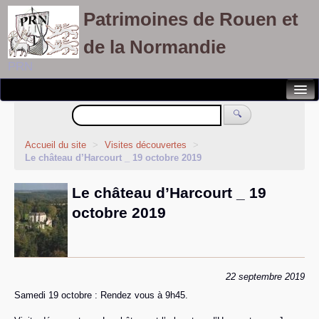
Patrimoines de Rouen et
de la Normandie
PRN
Notre association
🔍
Randonnées patrimoines
Accueil du site
>
Visites découvertes
>
Le château d’Harcourt _ 19 octobre 2019
Visites découvertes
Le château d’Harcourt _ 19
Balades culturelles
octobre 2019
Rallyes pédestres
Adhérents
22 septembre 2019
Samedi 19 octobre : Rendez vous à 9h45.