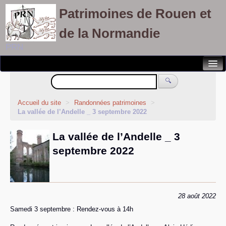
Patrimoines de Rouen et
de la Normandie
PRN
Notre association
🔍
Randonnées patrimoines
Accueil du site
>
Randonnées patrimoines
>
La vallée de l’Andelle _ 3 septembre 2022
Visites découvertes
La vallée de l’Andelle _ 3
Balades culturelles
septembre 2022
Rallyes pédestres
Adhérents
28 août 2022
Samedi 3 septembre : Rendez-vous à 14h