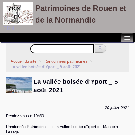
Patrimoines de Rouen et
de la Normandie
PRN
Notre association
🔍
Randonnées patrimoines
Accueil du site
>
Randonnées patrimoines
>
La vallée boisée d’Yport _ 5 août 2021
Visites découvertes
La vallée boisée d’Yport _ 5
Balades culturelles
août 2021
Rallyes pédestres
Adhérents
26 juillet 2021
Rendez vous à 10h30
Randonnée Patrimoines : « La vallée boisée d’Yport » - Manuela
Lesage