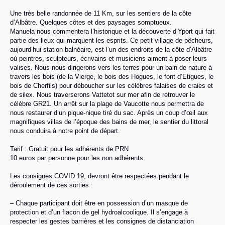
Une très belle randonnée de 11 Km, sur les sentiers de la côte
d’Albâtre. Quelques côtes et des paysages somptueux.
Manuela nous commentera l’historique et la découverte d’Yport qui fait
partie des lieux qui marquent les esprits. Ce petit village de pêcheurs,
aujourd’hui station balnéaire, est l’un des endroits de la côte d’Albâtre
où peintres, sculpteurs, écrivains et musiciens aiment à poser leurs
valises. Nous nous dirigerons vers les terres pour un bain de nature à
travers les bois (de la Vierge, le bois des Hogues, le font d’Etigues, le
bois de Cherfils) pour déboucher sur les célèbres falaises de craies et
de silex. Nous traverserons Vattetot sur mer afin de retrouver le
célèbre GR21. Un arrêt sur la plage de Vaucotte nous permettra de
nous restaurer d’un pique-nique tiré du sac. Après un coup d’œil aux
magnifiques villas de l’époque des bains de mer, le sentier du littoral
nous conduira à notre point de départ.
Tarif : Gratuit pour les adhérents de PRN
10 euros par personne pour les non adhérents
Les consignes COVID 19, devront être respectées pendant le
déroulement de ces sorties :
– Chaque participant doit être en possession d’un masque de
protection et d’un flacon de gel hydroalcoolique. Il s’engage à
respecter les gestes barrières et les consignes de distanciation