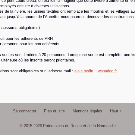
 ce petit cours d’eau, on est loin d’imaginer que cette rivière a alimenté en 
 employés ensuite à diverses utilisations.
ves de la rivière, les usines textiles ont remplacé les moulins et les villages 
nt jusqu’à la source de l’Aubette, nous pourrons découvrir les constructions en
aussures obligatoires)
atuit pour les adhérents de PRN
r personne pour les non adhérents
 sorties sont limitées à 20 personnes. Lorsqu’une sortie est complète, une li
ultérieure où les inscrits seront prioritaires.
ptions sont obligatoires sur l’adresse mail :
alain.hedin
wanadoo.fr
Se connecter
Plan du site
Mentions légales
Haut ↑
© 2015-2026 Patrimoines de Rouen et de la Normandie