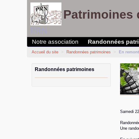
Patrimoines 
PRN
Notre association
Randonnées patr
Accueil du site
>
Randonnées patrimoines
>
En remonta
Randonnées patrimoines
Samedi 22
Randonnée 
Une randon