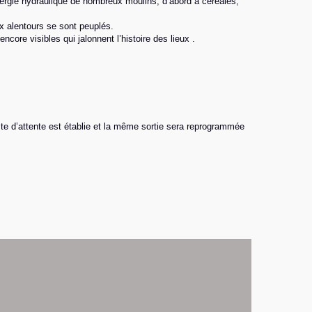
énergie hydraulique de nombreux moulins, d’abord à céréales,
aux alentours se sont peuplés.
core visibles qui jalonnent l’histoire des lieux .
ste d’attente est établie et la même sortie sera reprogrammée