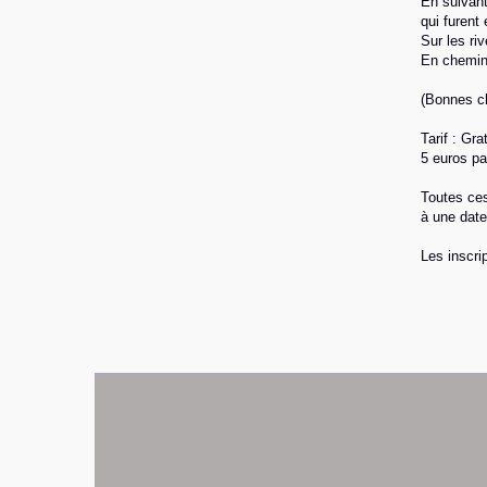
En suivant
qui furent
Sur les ri
En chemina
(Bonnes ch
Tarif : Gr
5 euros pa
Toutes ces
à une date 
Les inscri