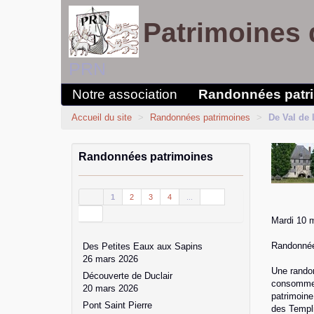
Patrimoines 
PRN
Notre association
Randonnées patr
Accueil du site
>
Randonnées patrimoines
>
De Val de 
Randonnées patrimoines
1
2
3
4
...
Mardi 10 
Randonnée 
Des Petites Eaux aux Sapins
26 mars 2026
Une randon
Découverte de Duclair
consommer 
20 mars 2026
patrimoine
Pont Saint Pierre
des Templi