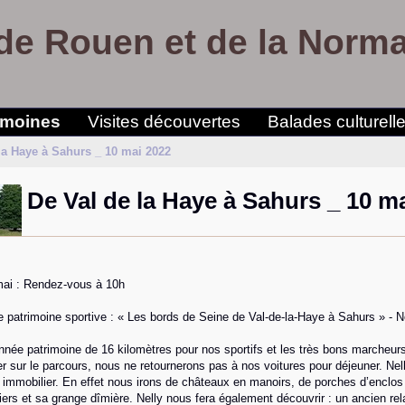
de Rouen et de la Norm
imoines
Visites découvertes
Balades culturell
la Haye à Sahurs _ 10 mai 2022
De Val de la Haye à Sahurs _ 10 m
mai : Rendez-vous à 10h
patrimoine sportive : « Les bords de Seine de Val-de-la-Haye à Sahurs » - Nel
née patrimoine de 16 kilomètres pour nos sportifs et les très bons marcheurs.
sur le parcours, nous ne retournerons pas à nos voitures pour déjeuner. Nel
 immobilier. En effet nous irons de châteaux en manoirs, de porches d’enclos
ers et sa grange dîmière. Nelly nous fera également découvrir : un ancien r