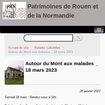
Patrimoines de Rouen et
de la Normandie
PRN
Notre association
🔍
Randonnées patrimoines
Accueil du site
>
Balades culturelles
>
Autour du Mont aux malades _ 18 mars 2023
Visites découvertes
Autour du Mont aux malades _
Balades culturelles
18 mars 2023
Rallyes pédestres
Adhérents
28 janvier 2023
Samedi 18 mars : Rendez-vous à 14h