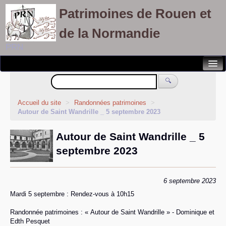
Patrimoines de Rouen et
de la Normandie
PRN
Notre association
🔍
Randonnées patrimoines
Accueil du site
>
Randonnées patrimoines
>
Autour de Saint Wandrille _ 5 septembre 2023
Visites découvertes
Autour de Saint Wandrille _ 5
Balades culturelles
septembre 2023
Rallyes pédestres
Adhérents
6 septembre 2023
Mardi 5 septembre : Rendez-vous à 10h15
Randonnée patrimoines : « Autour de Saint Wandrille » - Dominique et
Edth Pesquet