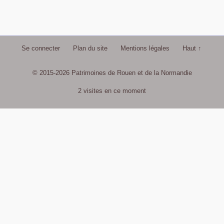
Se connecter
Plan du site
Mentions légales
Haut ↑
© 2015-2026 Patrimoines de Rouen et de la Normandie
2 visites en ce moment