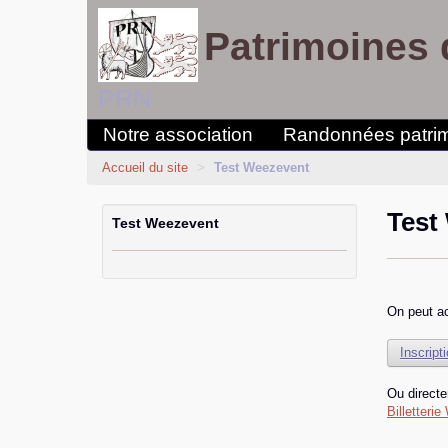
Patrimoines 
PRN
Notre association
Randonnées patri
Accueil du site
>
Test Weezevent
Test
Test Weezevent
On peut ac
Inscript
Ou directe
Billetteri