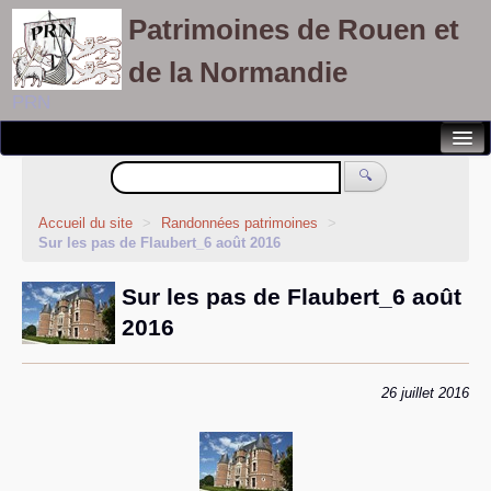
Patrimoines de Rouen et
de la Normandie
PRN
Notre association
🔍
Randonnées patrimoines
Accueil du site
>
Randonnées patrimoines
>
Sur les pas de Flaubert_6 août 2016
Visites découvertes
Sur les pas de Flaubert_6 août
Balades culturelles
2016
Rallyes pédestres
Adhérents
26 juillet 2016