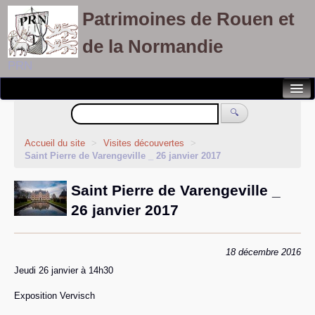
Patrimoines de Rouen et
de la Normandie
PRN
Notre association
🔍
Randonnées patrimoines
Accueil du site
>
Visites découvertes
>
Saint Pierre de Varengeville _ 26 janvier 2017
Visites découvertes
Saint Pierre de Varengeville _
Balades culturelles
26 janvier 2017
Rallyes pédestres
Adhérents
18 décembre 2016
Jeudi 26 janvier à 14h30
Exposition Vervisch