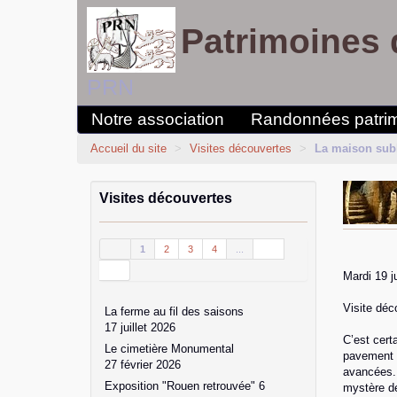
Patrimoines 
PRN
Notre association
Randonnées patri
Accueil du site
>
Visites découvertes
>
La maison subl
Visites découvertes
1
2
3
4
...
Mardi 19 j
Visite déc
La ferme au fil des saisons
17 juillet 2026
C’est cert
Le cimetière Monumental
pavement d
27 février 2026
avancées. 
Exposition "Rouen retrouvée" 6
mystère de