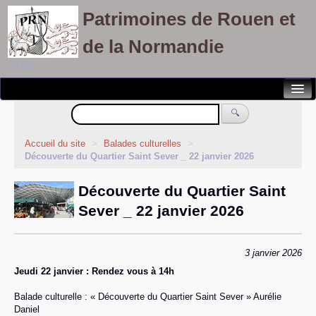
Patrimoines de Rouen et
de la Normandie
PRN
Notre association
🔍
Randonnées patrimoines
Accueil du site
>
Balades culturelles
>
Découverte du Quartier Saint Sever _ 22 janvier 2026
Visites découvertes
Découverte du Quartier Saint
Balades culturelles
Sever _ 22 janvier 2026
Rallyes pédestres
Adhérents
3 janvier 2026
Jeudi 22 janvier : Rendez vous à 14h
Balade culturelle : « Découverte du Quartier Saint Sever » Aurélie
Daniel