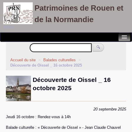
Patrimoines de Rouen et
de la Normandie
PRN
Notre association
🔍
Randonnées patrimoines
Accueil du site
>
Balades culturelles
>
Découverte de Oissel _ 16 octobre 2025
Visites découvertes
Découverte de Oissel _ 16
Balades culturelles
octobre 2025
Rallyes pédestres
Adhérents
20 septembre 2025
Jeudi 16 octobre : Rendez-vous à 14h
Balade culturelle : « Découverte de Oissel » - Jean Claude Chauvel