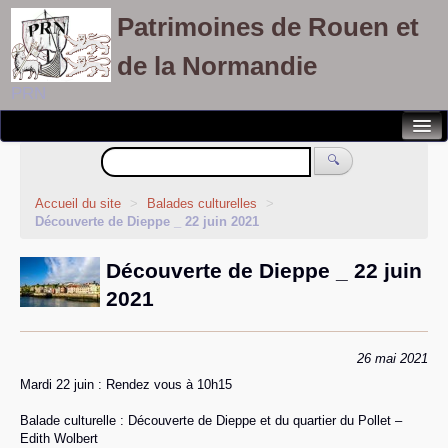
Patrimoines de Rouen et
de la Normandie
PRN
Notre association
🔍
Randonnées patrimoines
Accueil du site
>
Balades culturelles
>
Découverte de Dieppe _ 22 juin 2021
Visites découvertes
Découverte de Dieppe _ 22 juin
Balades culturelles
2021
Rallyes pédestres
Adhérents
26 mai 2021
Mardi 22 juin : Rendez vous à 10h15
Balade culturelle : Découverte de Dieppe et du quartier du Pollet –
Edith Wolbert