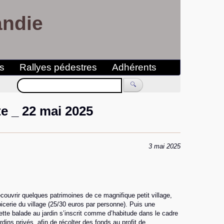
andie
es
Rallyes pédestres
Adhérents
🔍
te _ 22 mai 2025
3 mai 2025
ouvrir quelques patrimoines de ce magnifique petit village,
erie du village (25/30 euros par personne). Puis une
Cette balade au jardin s’inscrit comme d’habitude dans le cadre
ins privés, afin de récolter des fonds au profit de