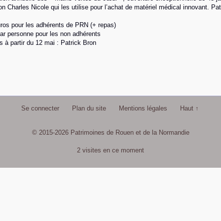
ion Charles Nicole qui les utilise pour l’achat de matériel médical innovant. P
euros pour les adhérents de PRN (+ repas)
ar personne pour les non adhérents
ns à partir du 12 mai : Patrick Bron
Se connecter
Plan du site
Mentions légales
Haut ↑
© 2015-2026 Patrimoines de Rouen et de la Normandie
2 visites en ce moment