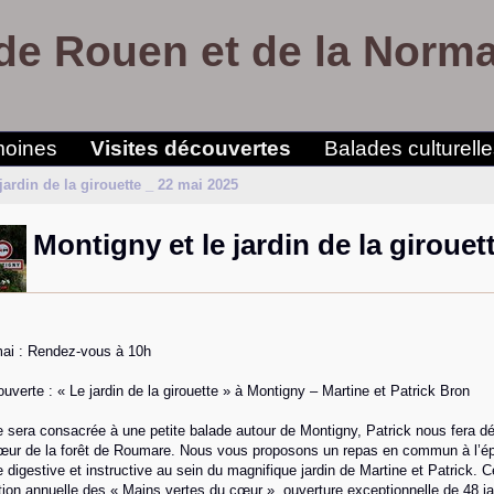
de Rouen et de la Norm
moines
Visites découvertes
Balades culturell
jardin de la girouette _ 22 mai 2025
Montigny et le jardin de la girouet
mai : Rendez-vous à 10h
ouverte : « Le jardin de la girouette » à Montigny – Martine et Patrick Bron
 sera consacrée à une petite balade autour de Montigny, Patrick nous fera déc
œur de la forêt de Roumare. Nous vous proposons un repas en commun à l’épic
 digestive et instructive au sein du magnifique jardin de Martine et Patrick. 
tion annuelle des « Mains vertes du cœur », ouverture exceptionnelle de 48 jard