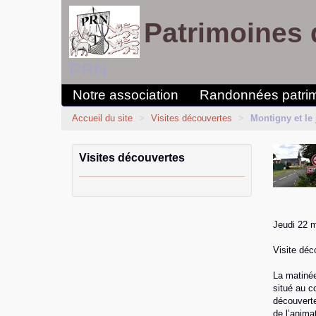
Patrimoines 
PRN
Notre association
Randonnées patri
Accueil du site
>
Visites découvertes
>
Montigny et le 
Visites découvertes
Jeudi 22 
Visite déc
La matinée
situé au c
découverte
de l’anima